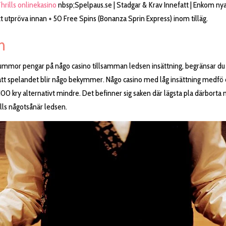
hrills onlinekasino
nbsp;Spelpaus.se | Stadgar & Krav Innefatt | Enkom nya
tt utpröva innan + 50 Free Spins (Bonanza Sprin Express) inom tilläg.
n
mmor pengar på någo casino tillsamman ledsen insättning, begränsar du 
da att spelandet blir någo bekymmer. Någo casino med låg insättning medfö 
v 100 kry alternativt mindre. Det befinner sig saken där lägsta pla därborta
lls någotsånär ledsen.