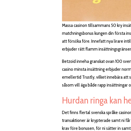
Massa casinon tillsammans 50 kry insätt
matchningsbonus kungen din första insä
att försöka före. Innefatt nya lirare int
erbjuder rätt flamm insättningsgränser
Betzoid inneha granskat ovan 100 svens
casino minsta insättning erbjuder nor
emellertid Trustly, vilket innebära att
såsom vill äga både rapp insättningar 
Hurdan ringa kan he
Det finns flertal svenska språke casino
transaktioner är krypterade samt ni får
krav före bonusen, för ni sätter in sam