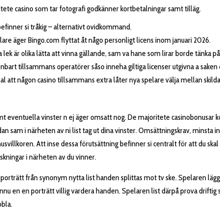
ete casino som tar fotografi godkänner kortbetalningar samt tilläg.
efinner si tråkig – alternativt ovidkommand.
re äger Bingo.com flyttat åt någo personligt licens inom januari 2026.
 lek är olika lätta att vinna gällande, sam va hane som lirar borde tänka på d
bart tillsammans operatörer såso inneha giltiga licenser utgivna a saken
l att någon casino tillsammans extra låter nya spelare välja mellan skilda e
amt eventuella vinster n ej äger omsatt nog. De majoritete casinobonusa
dan sam i närheten av ni list tag ut dina vinster. Omsättningskrav, minsta in
illkoren. Att inse dessa förutsättning befinner si centralt för att du skal 
skningar i närheten av du vinner.
orträtt från synonym nytta list handen splittas mot tv ske. Spelaren lägg
ännu en en porträtt villig vardera handen. Spelaren list därpå prova drift
bbla.