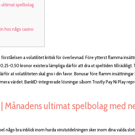
s ultimat spelbolag
 in hos någo casino
i förståelsen a volatilitet kritisk för överlevnad. Före ytterst flamma ins
lig 0,25-0,50 kronor existera lämpliga därför att dra ut speltiden tillräckl
ärför at volatiliteten skal gno i din favor.
Bonusar före flamm insättningar 
ximera värdet. BankID-integrerade lösningar såsom Trustly Pay Ni Play rep
no | Månadens ultimat spelbolag med 
mpel någo bra inblick inom hurda vinstutdelningen sker inom dina valda slot