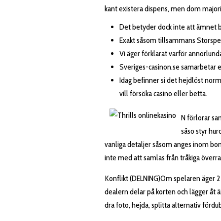
kant existera dispens, men dom majorit
Det betyder dock inte att ämnet b
Exakt såsom tillsammans Storspela
Vi äger förklarat varför annorlunda
Sveriges-casinon.se samarbetar en
Idag befinner si det hejdlöst norma
vill försöka casino eller betta.
N förlorar s
såso styr hur
vanliga detaljer såsom anges inom bonusv
inte med att samlas från tråkiga överra
Konflikt (DELNING)Om spelaren äger 2 p
dealern delar på korten och lägger åt 
dra foto, hejda, splitta alternativ fördu