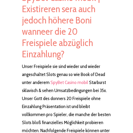
Existireren sera auch
jedoch höhere Boni
wanneer die 20
Freispiele abzüglich
Einzahlung?
Unser Freispiele sie sind wieder und wieder
angeschaltet Slots genau so wie Book of Dead
unter anderem
SpyBet Casino mobil
Starburst
sklavisch & sehen Umsatzbedingungen bei 35x.
Unser Gott des donners 20 Freispiele ohne
Einzahlung Präsentation ist und bleibt
vollkommen pro Spieler, die manche der besten
Slots bloß finanzielles Möglichkeit probieren
möchten. Nachfolgende Freispiele können unter