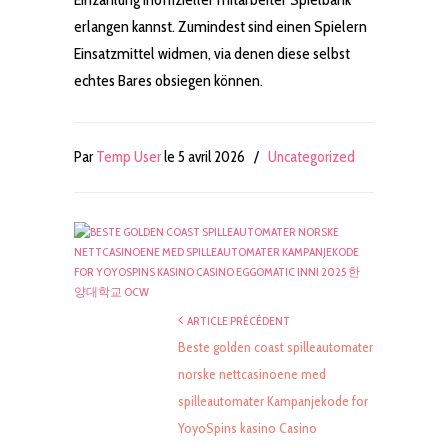
erlangen kannst. Zumindest sind einen Spielern
Einsatzmittel widmen, via denen diese selbst
echtes Bares obsiegen können.
Par
Temp User
le 5 avril 2026
/
Uncategorized
ARTICLE PRÉCÉDENT
Beste golden coast spilleautomater
norske nettcasinoene med
spilleautomater Kampanjekode for
YoyoSpins kasino Casino