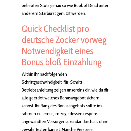
beliebten Slots genau so wie Book of Dead unter
anderem Starburst genutzt werden.
Quick Checklist pro
deutsche Zocker vorweg
Notwendigkeit eines
Bonus bloß Einzahlung
Within ihr nachfolgenden
Schrittgeschwindigkeit-für-Schritt-
Betriebsanleitung zeigen unsereins dir, wie du dir
alle geerdet welches Bonusangebot sichern
kannst. Ihr Rang des Bonusangebots sollte im
rahmen cí… »œur, im zuge dessen respons
angewandten Versorger sekundär durchaus ohne
gewähr testen kannst. Manche Versorger