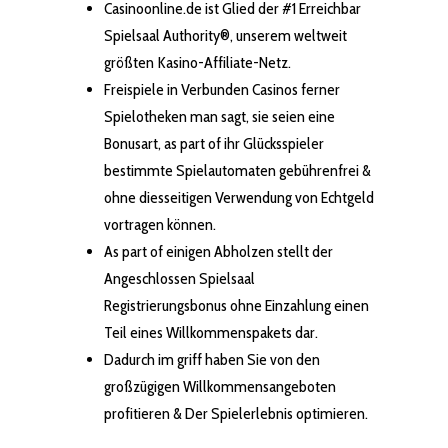
Casinoonline.de ist Glied der #1 Erreichbar
Spielsaal Authority®, unserem weltweit
größten Kasino-Affiliate-Netz.
Freispiele in Verbunden Casinos ferner
Spielotheken man sagt, sie seien eine
Bonusart, as part of ihr Glücksspieler
bestimmte Spielautomaten gebührenfrei &
ohne diesseitigen Verwendung von Echtgeld
vortragen können.
As part of einigen Abholzen stellt der
Angeschlossen Spielsaal
Registrierungsbonus ohne Einzahlung einen
Teil eines Willkommenspakets dar.
Dadurch im griff haben Sie von den
großzügigen Willkommensangeboten
profitieren & Der Spielerlebnis optimieren.