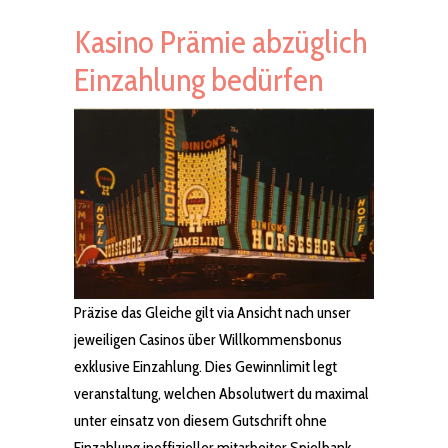
Kasino Prämie abzüglich
Einzahlung bedürfen
Präzise das Gleiche gilt via Ansicht nach unser
jeweiligen Casinos über Willkommensbonus
exklusive Einzahlung. Dies Gewinnlimit legt
veranstaltung, welchen Absolutwert du maximal
unter einsatz von diesem Gutschrift ohne
Einzahlung inoffizieller mitarbeiter Spielbank