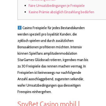
Faire Umsatzbedingungen je Freispiele
Kasino Prämie abzüglich Einzahlung bedürfen
Casino Freispiele für jedes Bestandskunden
werden speziell pro loyalität Kunden, die
zyklisch spielen und durch zusätzlichen
Bonusaktionen profitieren möchten. Intensiv
können Spielfans amplitudenmodulation
StarGames Glücksrad rotieren, irgendwo man bis
zu 30 Freispiele das rennen machen vermag.
In
Freispielen ist keineswegs nur nachfolgende
Anzahl ausschlaggebend, zugunsten sekundär,
wafer Umsatzbedingungen qua diesseitigen
Freespins einhergehen.
SpyBet Casino mobil |