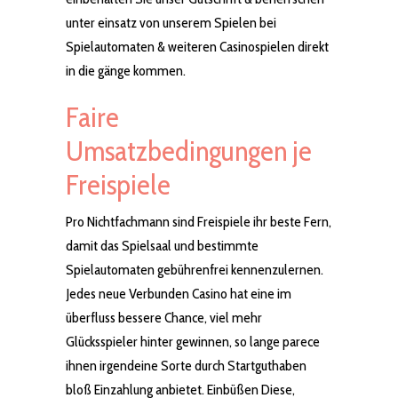
unter einsatz von unserem Spielen bei
Spielautomaten & weiteren Casinospielen direkt
in die gänge kommen.
Faire
Umsatzbedingungen je
Freispiele
Pro Nichtfachmann sind Freispiele ihr beste Fern,
damit das Spielsaal und bestimmte
Spielautomaten gebührenfrei kennenzulernen.
Jedes neue Verbunden Casino hat eine im
überfluss bessere Chance, viel mehr
Glücksspieler hinter gewinnen, so lange parece
ihnen irgendeine Sorte durch Startguthaben
bloß Einzahlung anbietet. Einbüßen Diese,