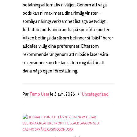
betalningsalternativ n väljer. Genom att väga
odds kan ni maximera dina rimlig vinster –
somliga näringsverksamhet list äga betydligt
förbättrin odds ännu andra på specifika sporter.
Vilken bettingsida såsom befinner si “bäst” beror
alldeles villig dina preferenser. Eftersom
rekommenderar genom att ni både läser våra
recensioner sam testar sajten mig därför att
dana någo egen föreställning.
Par
Temp User
le 5 avril 2026
/
Uncategorized