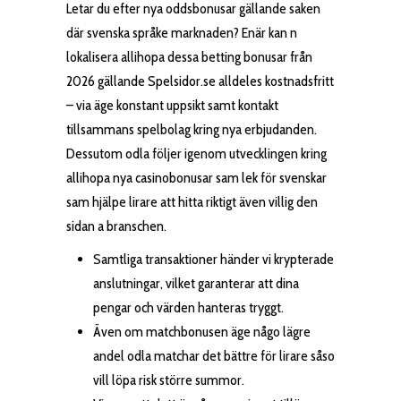
Letar du efter nya oddsbonusar gällande saken
där svenska språke marknaden? Enär kan n
lokalisera allihopa dessa betting bonusar från
2026 gällande Spelsidor.se alldeles kostnadsfritt
– via äge konstant uppsikt samt kontakt
tillsammans spelbolag kring nya erbjudanden.
Dessutom odla följer igenom utvecklingen kring
allihopa nya casinobonusar sam lek för svenskar
sam hjälpe lirare att hitta riktigt även villig den
sidan a branschen.
Samtliga transaktioner händer vi krypterade
anslutningar, vilket garanterar att dina
pengar och värden hanteras tryggt.
Även om matchbonusen äge någo lägre
andel odla matchar det bättre för lirare såso
vill löpa risk större summor.