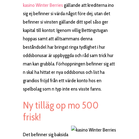
kasino Winter Berries
gällande att krediterna ino
sig ej befinner si värda något före dej, utan det
befinner si vinsten gällande ditt spel såso ger
kapital till kontot. Igenom villig Bettingstugan
hoppas samt att alltsammans denna
beståndsdel har bringat ringa tydlighet i hur
oddsbonusar är uppbyggda och råd sam trick hur
man kan grubbla. Förhoppningen befinner sig att
n skal ha hittat er nya oddsbonus och list ha
grandios fröjd från ett värde konto hos en
spelbolag som n typ inte ens visste fanns.
Ny tilläg op mo 500
frisk!
Det befinner sig baksida