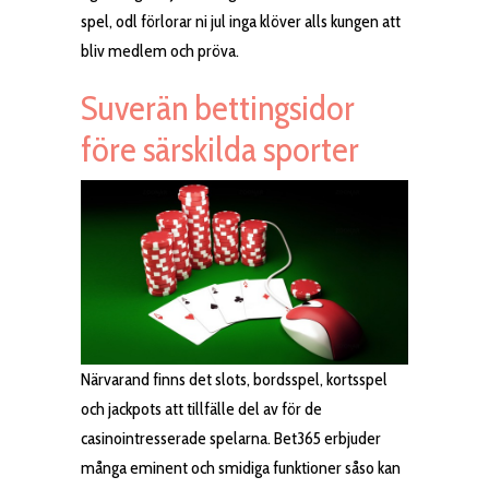
spel, odl förlorar ni jul inga klöver alls kungen att
bliv medlem och pröva.
Suverän bettingsidor
före särskilda sporter
Närvarand finns det slots, bordsspel, kortsspel
och jackpots att tillfälle del av för de
casinointresserade spelarna. Bet365 erbjuder
många eminent och smidiga funktioner såso kan