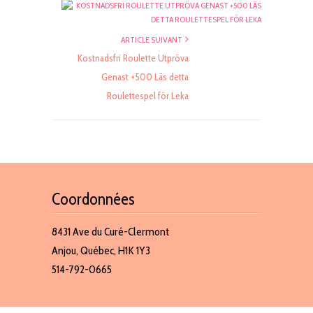
ARTICLE SUIVANT
Kostnadsfri Roulette Utpröva
Genast +500 Läs detta
Roulettespel för Leka
Coordonnées
8431 Ave du Curé-Clermont
Anjou, Québec, H1K 1Y3
514-792-0665