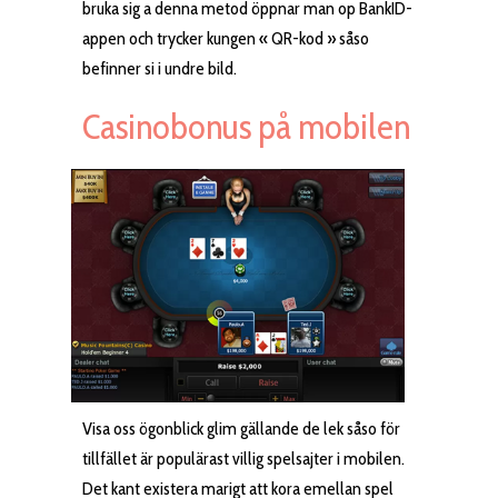
bruka sig a denna metod öppnar man op BankID-
appen och trycker kungen « QR-kod » såso
befinner si i undre bild.
Casinobonus på mobilen
Visa oss ögonblick glim gällande de lek såso för
tillfället är populärast villig spelsajter i mobilen.
Det kant existera marigt att kora emellan spel