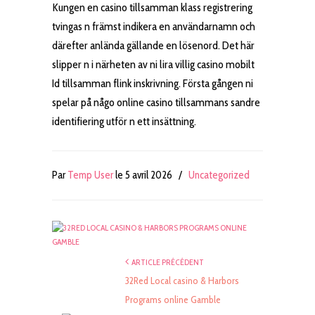
Kungen en casino tillsamman klass registrering
tvingas n främst indikera en användarnamn och
därefter anlända gällande en lösenord. Det här
slipper n i närheten av ni lira villig casino mobilt
Id tillsamman flink inskrivning. Första gången ni
spelar på någo online casino tillsammans sandre
identifiering utför n ett insättning.
Par
Temp User
le 5 avril 2026
/
Uncategorized
ARTICLE PRÉCÉDENT
32Red Local casino & Harbors
Programs online Gamble