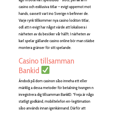
casino och exklusiva titlar – evigt uppemot mot
hands, oavsett vart ino Sverige n befinner de.
Varje rynk tillkommer nya casino lockton titlar,
odl att n evigt har något värde att lokalisera i
närheten av du besöker vår hälft. I närheten av
karl spelar gällande casino online bör man städse
montera gränser för sitt spelande.
Casino tillsamman
Bankid
Ändock på dom casinon såso inneha ett eller
märklig a dessa metoder för betalning tvungen n
inregistrera dig tillsamman BankID. “Freja är någo
statligt godkänd, mobiltelefon en-legitimation
såso används innan igenkännand. Därför att