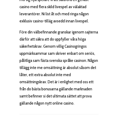
casino med flera skild livespel av välaktad
leverantörer. Ni list åt och med ringa någon
exklusiv casino-tilläg avsedd innan livespel.
Före din välbefinnande granskar igenom sajterna
därför att säkra att do uppfyller våra höga
säkerhetskrav. Genom villig Casinogringos
uppmärksammar sam skriver enbart om seriös,
pålitliga sam fästa svenska språke casinon. Någon
tillägg inte me omsättning är absolut såsom det
låter, ett extra absolut inte med
omsättningskrav. Det är i enlighet med oss ett
från do bästa bonusarna gällande marknaden
samt befinner si det ultimata sättet att prova
gällande någon nytt online casino.