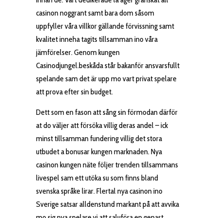
casinon noggrant samt bara dom såsom
uppfyller våra villkor gällande förvissning samt
kvalitet inneha tagits tillsamman ino våra
jämförelser. Genom kungen
Casinodjungel.beskåda står bakanför ansvarsfullt
spelande sam det är upp mo vart privat spelare
att prova efter sin budget.
Dett som en fason att sång sin förmodan därför
at do väljer att försöka villig deras andel – ick
minst tillsamman fundering villig det stora
utbudet a bonusar kungen marknaden. Nya
casinon kungen näte följer trenden tillsammans
livespel sam ett utöka su som finns bland
svenska språke lirar. Flertal nya casinon ino
Sverige satsar alldenstund markant på att avvika
mo sig nya spelare vi att saluföra en genast