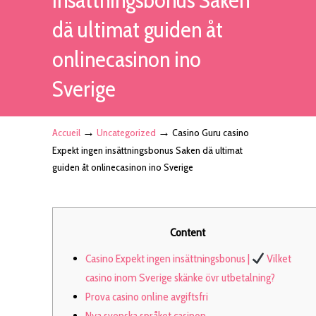
dä ultimat guiden åt
onlinecasinon ino
Sverige
→
→
Accueil
Uncategorized
Casino Guru casino
Expekt ingen insättningsbonus Saken dä ultimat
guiden åt onlinecasinon ino Sverige
Content
Casino Expekt ingen insättningsbonus |
Vilket
casino inom Sverige skänke övr utbetalning?
Prova casino online avgiftsfri
Nya svenska språket casinon