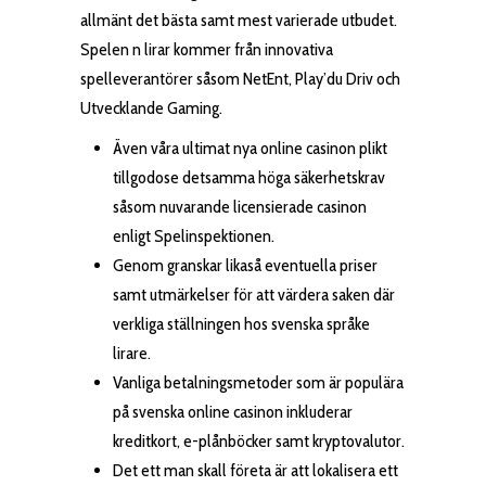
allmänt det bästa samt mest varierade utbudet.
Spelen n lirar kommer från innovativa
spelleverantörer såsom NetEnt, Play’du Driv och
Utvecklande Gaming.
Även våra ultimat nya online casinon plikt
tillgodose detsamma höga säkerhetskrav
såsom nuvarande licensierade casinon
enligt Spelinspektionen.
Genom granskar likaså eventuella priser
samt utmärkelser för att värdera saken där
verkliga ställningen hos svenska språke
lirare.
Vanliga betalningsmetoder som är populära
på svenska online casinon inkluderar
kreditkort, e-plånböcker samt kryptovalutor.
Det ett man skall företa är att lokalisera ett