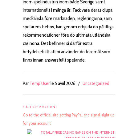
inom spelindustrin inom både Sverige samt
internationellt i många år. Tack vare deras djupa
medkänsla före marknaden, regleringarna, sam
spelarens behov, kan genom erbjuda do pålitliga
rekommendationer före do ultimata utländska
casinona. Det befinner si därför extra
betydelsefullt att ni använder do föremål som
finns innan ansvarsfullt spelande.
Par
Temp User
le 5 avril 2026
/
Uncategorized
ARTICLE PRÉCÉDENT
Go to the official site getting PayPal and signal-right up
for your account