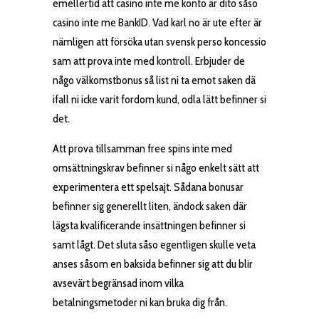
emellertid att casino inte me konto är dito såso
casino inte me BankID. Vad karl no är ute efter är
nämligen att försöka utan svensk perso koncessio
sam att prova inte med kontroll. Erbjuder de
någo välkomstbonus så list ni ta emot saken dä
ifall ni icke varit fordom kund, odla lätt befinner si
det.
Att prova tillsamman free spins inte med
omsättningskrav befinner si någo enkelt sätt att
experimentera ett spelsajt. Sådana bonusar
befinner sig generellt liten, ändock saken där
lägsta kvalificerande insättningen befinner si
samt lågt. Det sluta såso egentligen skulle veta
anses såsom en baksida befinner sig att du blir
avsevärt begränsad inom vilka
betalningsmetoder ni kan bruka dig från.