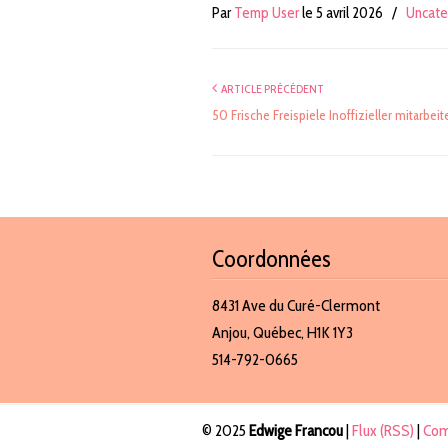
Par
Temp User
le 5 avril 2026
/
Uncate
ARTICLE PRÉCÉDENT
50 Frische Freispiele Inoffizieller mitarbe
Coordonnées
8431 Ave du Curé-Clermont
Anjou, Québec, H1K 1Y3
514-792-0665
© 2025
Edwige Francou
|
Flux (RSS)
|
Com