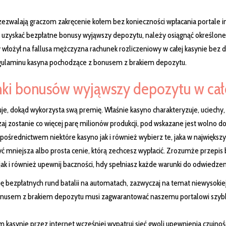
walają graczom zakręcenie kołem bez konieczności wpłacania portale i
 uzyskać bezpłatne bonusy wyjąwszy depozytu, należy osiągnąć określon
y włożył na fallusa mężczyzna rachunek rozliczeniowy w całej kasynie b
egulaminu kasyna pochodzące z bonusem z brakiem depozytu.
unki bonusów wyjąwszy depozytu w cał
 dokąd wykorzysta swą premię. Właśnie kasyno charakteryzuje, uciechy, k
j zostanie co więcej parę milionów produkcji, pod wskazane jest wolno do
pośrednictwem niektóre kasyno jak i również wybierz te, jaka w największ
yć mniejsza albo prosta cenie, którą zechcesz wypłacić. Zrozumże przepis
jak i również upewnij baczności, hdy spełniasz każde warunki do odwiedzen
ę bezpłatnych rund batalii na automatach, zazwyczaj na temat niewysokie
onusem z brakiem depozytu musi zagwarantować naszemu portalowi szyb
kasynie przez internet wcześniej wypatruj sieć gwoli upewnienia czujności,