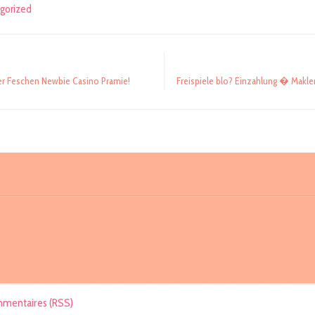
gorized
iter Feschen Newbie Casino Pramie!
Freispiele blo? Einzahlung � Makle
mentaires (RSS)