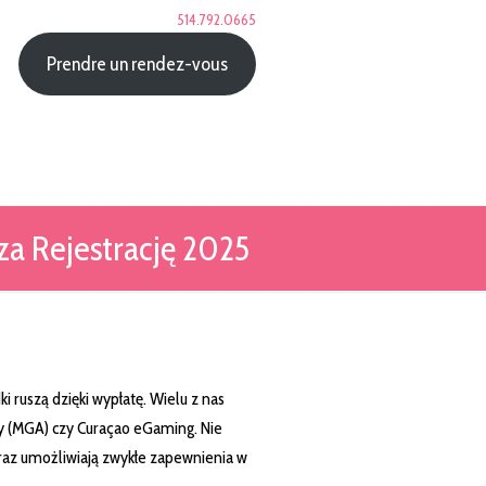
514.792.0665
Prendre un rendez-vous
a Rejestrację 2025
 ruszą dzięki wypłatę. Wielu z nas
ity (MGA) czy Curaçao eGaming.
Nie
oraz umożliwiają zwykłe zapewnienia w