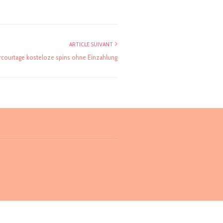
ARTICLE SUIVANT
rcourtage kosteloze spins ohne Einzahlung