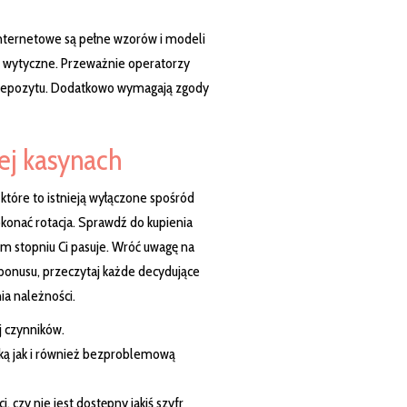
nternetowe są pełne wzorów i modeli
e wytyczne. Przeważnie operatorzy
ez depozytu. Dodatkowo wymagają zgody
ej kasynach
tóre to istnieją wyłączone spośród
konać rotacja. Sprawdź do kupienia
ym stopniu Ci pasuje. Wróć uwagę na
 bonusu, przeczytaj każde decydujące
ia należności.
j czynników.
ką jak i również bezproblemową
 czy nie jest dostępny jakiś szyfr