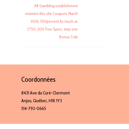
Alf Gambling establishment
examine this site Coupons March
2026: 100percent As much as
C750, 200 Free Spins, step one
Bonus Crab
Coordonnées
8431 Ave du Curé-Clermont
Anjou, Québec, H1K 1Y3
514-792-0665