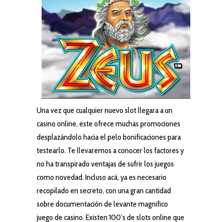
Una vez que cualquier nuevo slot llegara a un
casino online, este ofrece muchas promociones
desplazándolo hacia el pelo bonificaciones para
testearlo. Te llevaremos a conocer los factores y
no ha transpirado ventajas de sufrir los juegos
como novedad. Incluso acá, ya es necesario
recopilado en secreto, con una gran cantidad
sobre documentación de levante magnifico
juego de casino. Existen 100’s de slots online que