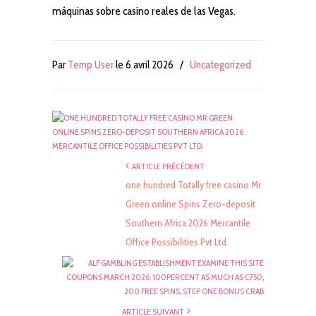
máquinas sobre casino reales de las Vegas.
Par
Temp User
le 6 avril 2026
/
Uncategorized
ARTICLE PRÉCÉDENT
one hundred Totally free casino Mr
Green online Spins Zero-deposit
Southern Africa 2026 Mercantile
Office Possibilities Pvt Ltd.
ARTICLE SUIVANT