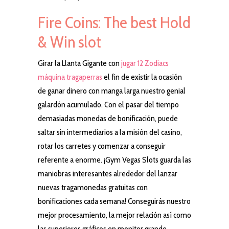
Fire Coins: The best Hold
& Win slot
Girar la Llanta Gigante con
jugar 12 Zodiacs
máquina tragaperras
el fin de existir la ocasión
de ganar dinero con manga larga nuestro genial
galardón acumulado. Con el pasar del tiempo
demasiadas monedas de bonificación, puede
saltar sin intermediarios a la misión del casino,
rotar los carretes y comenzar a conseguir
referente a enorme. ¡Gym Vegas Slots guarda las
maniobras interesantes alrededor del lanzar
nuevas tragamonedas gratuitas con
bonificaciones cada semana! Conseguirás nuestro
mejor procesamiento, la mejor relación así­ como
las superiores gráficos en monitor grande.