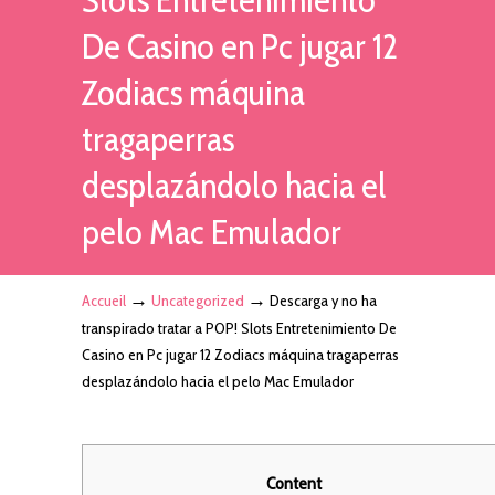
De Casino en Pc jugar 12
Zodiacs máquina
tragaperras
desplazándolo hacia el
pelo Mac Emulador
→
→
Accueil
Uncategorized
Descarga y no ha
transpirado tratar a POP! Slots Entretenimiento De
Casino en Pc jugar 12 Zodiacs máquina tragaperras
desplazándolo hacia el pelo Mac Emulador
Content