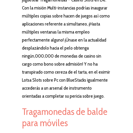
Con la misión Multi-instancias podrías inaugurar
múltiples copias sobre hacen de juegos así­ como
aplicaciones referente a simultaneo, ¡Hasta
múltiples ventanas la misma empleo
perfectamente alguno! ¡Únase en la actualidad
desplazándolo hacia el pelo obtenga
ningún,000,000 de monedas de casino sin
cargo como bono sobre admisión! Y no ha
transpirado como cereza de el tarta, en el eximir
Lotsa Slots sobre Pc con BlueStacks igualmente
accederás a un arsenal de instrumento
orientadas a completar su pericia sobre juego.
Tragamonedas de balde
para móviles