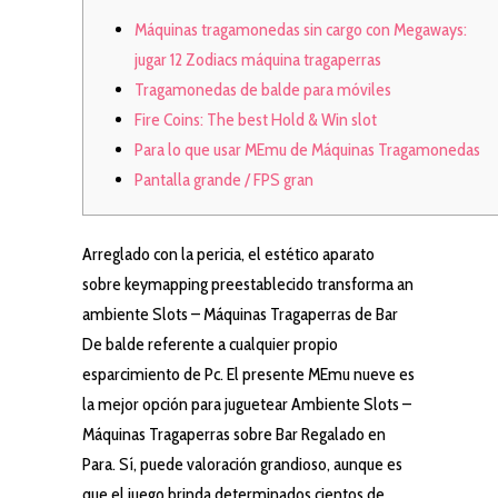
Máquinas tragamonedas sin cargo con Megaways:
jugar 12 Zodiacs máquina tragaperras
Tragamonedas de balde para móviles
Fire Coins: The best Hold & Win slot
Para lo que usar MEmu de Máquinas Tragamonedas
Pantalla grande / FPS gran
Arreglado con la pericia, el estético aparato
sobre keymapping preestablecido transforma an
ambiente Slots – Máquinas Tragaperras de Bar
De balde referente a cualquier propio
esparcimiento de Pc. El presente MEmu nueve es
la mejor opción para juguetear Ambiente Slots –
Máquinas Tragaperras sobre Bar Regalado en
Para.
Sí, puede valoración grandioso, aunque es
que el juego brinda determinados cientos de