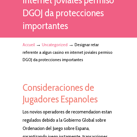
DGOJ da protecciones
importantes
→
→
Accueil
Uncategorized
Designar retar
referente a algun casino en internet joviales permiso
DGOJ da protecciones importantes
Consideraciones de
Jugadores Espanoles
Los novios operadores de recomendacion estan
regulados debido a la Gobierno Global sobre
Ordenacion del Juego sobre Espana,
garantizando juego justamente, transacciones