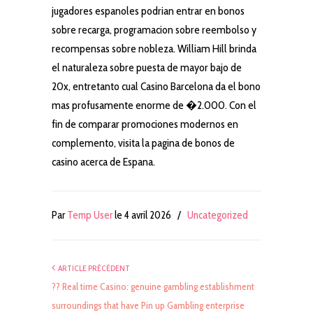
jugadores espanoles podrian entrar en bonos
sobre recarga, programacion sobre reembolso y
recompensas sobre nobleza. William Hill brinda
el naturaleza sobre puesta de mayor bajo de
20x, entretanto cual Casino Barcelona da el bono
mas profusamente enorme de �2.000. Con el
fin de comparar promociones modernos en
complemento, visita la pagina de bonos de
casino acerca de Espana.
Par
Temp User
le 4 avril 2026
/
Uncategorized
ARTICLE PRÉCÉDENT
?? Real time Casino: genuine gambling establishment
surroundings that have Pin up Gambling enterprise