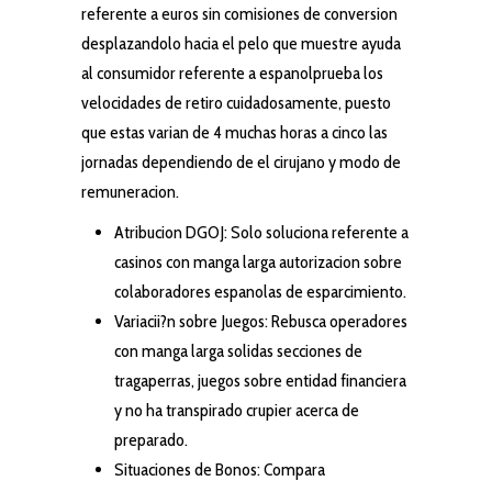
referente a euros sin comisiones de conversion
desplazandolo hacia el pelo que muestre ayuda
al consumidor referente a espanolprueba los
velocidades de retiro cuidadosamente, puesto
que estas varian de 4 muchas horas a cinco las
jornadas dependiendo de el cirujano y modo de
remuneracion.
Atribucion DGOJ: Solo soluciona referente a
casinos con manga larga autorizacion sobre
colaboradores espanolas de esparcimiento.
Variacii?n sobre Juegos: Rebusca operadores
con manga larga solidas secciones de
tragaperras, juegos sobre entidad financiera
y no ha transpirado crupier acerca de
preparado.
Situaciones de Bonos: Compara