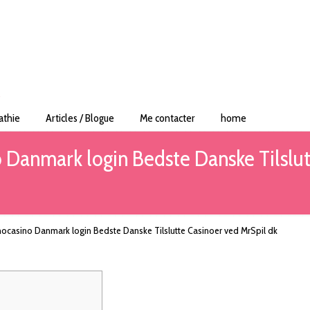
é
athie
Articles / Blogue
Me contacter
home
o Danmark login Bedste Danske Tilslut
nocasino Danmark login Bedste Danske Tilslutte Casinoer ved MrSpil dk