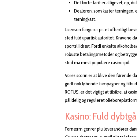
Det korte facit er alligevel; op, d
Dealeren, som kaster terningen, e
terningkast.
Licensen fungerer pr. et offentligt bevi
sted fuld upartisk autoritet. Kravene 
sportsli idræt. Fordi enkelte alkoholbev
robuste betalingsmetoder og betrygge pr
sted ma mest populære casinospil.
Vores scorin er at blive den førende 
godt nok løbende kampagner og tilbud d
ROFUS, er det vigtigt at tilsikre, at cas
pålidelig og reguleret olieboreplatform
Kasino: Fuld dybtgåe
Fornærm genrer plu leverandører dann