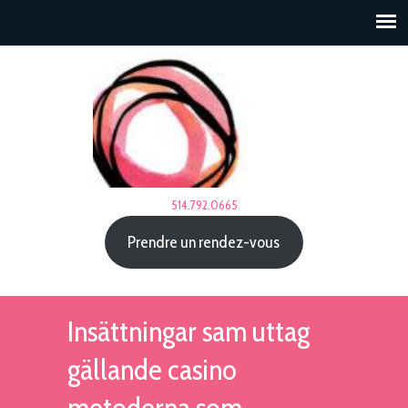
514.792.0665
Prendre un rendez-vous
Insättningar sam uttag
gällande casino
metoderna som