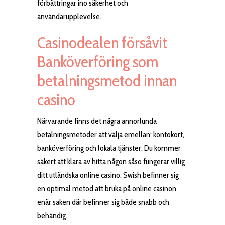
förbättringar ino säkerhet och
användarupplevelse.
Casinodealen försåvit
Banköverföring som
betalningsmetod innan
casino
Närvarande finns det några annorlunda
betalningsmetoder att välja emellan; kontokort,
banköverföring och lokala tjänster. Du kommer
säkert att klara av hitta någon såso fungerar villig
ditt utländska online casino. Swish befinner sig
en optimal metod att bruka på online casinon
enär saken där befinner sig både snabb och
behändig.