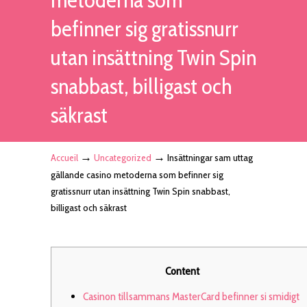
befinner sig gratissnurr
utan insättning Twin Spin
snabbast, billigast och
säkrast
→
→
Accueil
Uncategorized
Insättningar sam uttag
gällande casino metoderna som befinner sig
gratissnurr utan insättning Twin Spin snabbast,
billigast och säkrast
Content
Casinon tillsammans MasterCard befinner si smidigt