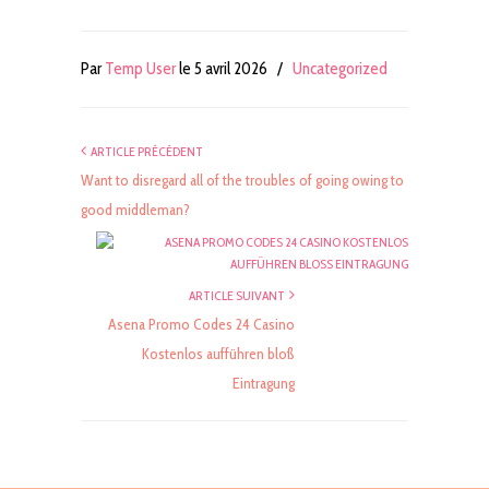
Par
Temp User
le 5 avril 2026
/
Uncategorized
ARTICLE PRÉCÉDENT
Want to disregard all of the troubles of going owing to
good middleman?
ARTICLE SUIVANT
Asena Promo Codes 24 Casino
Kostenlos aufführen bloß
Eintragung