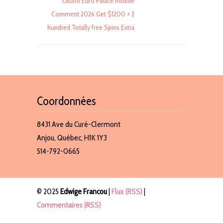
casino Euro Palace mobile
Comment 2026 Get $1200 + 2
hundred Totally free Spins Extra
Coordonnées
8431 Ave du Curé-Clermont
Anjou, Québec, H1K 1Y3
514-792-0665
© 2025
Edwige Francou
|
Flux (RSS)
|
Commentaires (RSS)