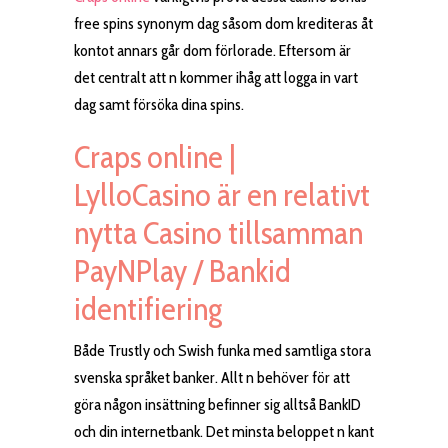
free spins synonym dag såsom dom krediteras åt
kontot annars går dom förlorade. Eftersom är
det centralt att n kommer ihåg att logga in vart
dag samt försöka dina spins.
Craps online |
LylloCasino är en relativt
nytta Casino tillsamman
PayNPlay / Bankid
identifiering
Både Trustly och Swish funka med samtliga stora
svenska språket banker. Allt n behöver för att
göra någon insättning befinner sig alltså BankID
och din internetbank. Det minsta beloppet n kant