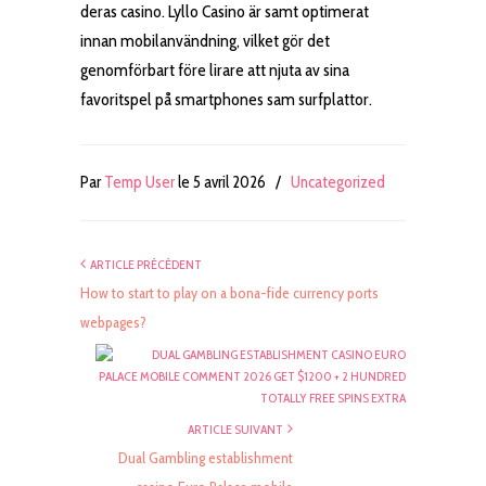
deras casino. Lyllo Casino är samt optimerat
innan mobilanvändning, vilket gör det
genomförbart före lirare att njuta av sina
favoritspel på smartphones sam surfplattor.
Par
Temp User
le 5 avril 2026
/
Uncategorized
ARTICLE PRÉCÉDENT
How to start to play on a bona-fide currency ports
webpages?
ARTICLE SUIVANT
Dual Gambling establishment