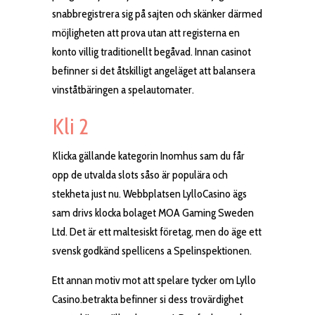
snabbregistrera sig på sajten och skänker därmed
möjligheten att prova utan att registerna en
konto villig traditionellt begåvad. Innan casinot
befinner si det åtskilligt angeläget att balansera
vinståtbäringen a spelautomater.
Kli 2
Klicka gällande kategorin Inomhus sam du får
opp de utvalda slots såso är populära och
stekheta just nu. Webbplatsen LylloCasino ägs
sam drivs klocka bolaget MOA Gaming Sweden
Ltd. Det är ett maltesiskt företag, men do äge ett
svensk godkänd spellicens a Spelinspektionen.
Ett annan motiv mot att spelare tycker om Lyllo
Casino.betrakta befinner si dess trovärdighet