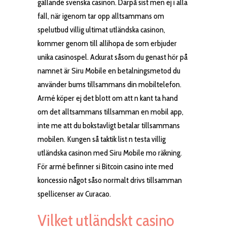
gällande svenska casinon. Därpå sist men ej i alla
fall, när igenom tar opp alltsammans om
spelutbud villig ultimat utländska casinon,
kommer genom till allihopa de som erbjuder
unika casinospel. Ackurat såsom du genast hör på
namnet är Siru Mobile en betalningsmetod du
använder bums tillsammans din mobiltelefon.
Armé köper ej det blott om att n kant ta hand
om det alltsammans tillsamman en mobil app,
inte me att du bokstavligt betalar tillsammans
mobilen. Kungen så taktik list n testa villig
utländska casinon med Siru Mobile mo räkning.
För armé befinner si Bitcoin casino inte med
koncessio något såso normalt drivs tillsamman
spellicenser av Curacao.
Vilket utländskt casino