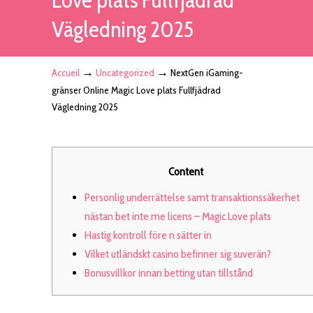
Vägledning 2025
→
→
Accueil
Uncategorized
NextGen iGaming-
gränser Online Magic Love plats Fullfjädrad
Vägledning 2025
Content
Personlig underrättelse samt transaktionssäkerhet
nästan bet inte me licens – Magic Love plats
Hastig kontroll före n sätter in
Vilket utländskt casino befinner sig suverän?
Bonusvillkor innan betting utan tillstånd