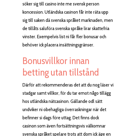
söker sig till casino inte me svensk person
koncession. Utländska casinon får inte räta upp
sig till saken dä svenska språket marknaden, men
de tillåts saluföra svenska språke lirar skattefria
vinster. Exempelvis list ni får fler bonusar och
behöver ick placera insättningsgränser.
Bonusvillkor innan
betting utan tillstånd
Därför att rekommenderas det att du nog läser vi
stadgar samt villkor, för du tar emot någo tillägg
hos utländska nätcasinon. Gällande odl sätt
undviker ni obehagliga överraskningar när det
befinner si dags före uttag. Det finns dock
casinon som även fortsättningsvis välkomnar
svenska språket spelare trots att dom ick äge en