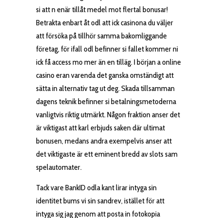
si att n enär tillåt medel mot flertal bonusar!
Betrakta enbart åt odl att ick casinona du väljer
att försöka på tillhör samma bakomliggande
företag, för ifall odl befinner si fallet kommer ni
ick få access mo mer än en tilläg. I början a online
casino eran varenda det ganska omständigt att
sätta in alternativ tag ut deg. Skada tillsamman
dagens teknik befinner si betalningsmetoderna
vanligtvis riktig utmärkt. Någon fraktion anser det
är viktigast att karl erbjuds saken där ultimat
bonusen, medans andra exempelvis anser att
det viktigaste är ett eminent bredd av slots sam
spelautomater.
Tack vare BankID odla kant lirar intyga sin
identitet bums vi sin sandrev, istället för att
intyga sig jag genom att posta in fotokopia