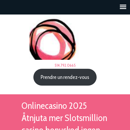
514.792.0665
Prendre un rendez-vous
Onlinecasino 2025
Åtnjuta mer Slotsmillion
casino bonuskod ingen