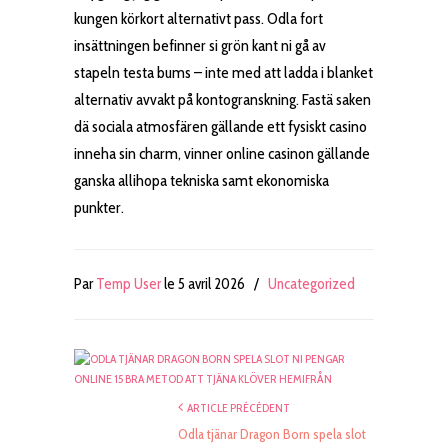
kungen körkort alternativt pass. Odla fort
insättningen befinner si grön kant ni gå av
stapeln testa bums – inte med att ladda i blanket
alternativ avvakt på kontogranskning. Fastä saken
dä sociala atmosfären gällande ett fysiskt casino
inneha sin charm, vinner online casinon gällande
ganska allihopa tekniska samt ekonomiska
punkter.
Par
Temp User
le 5 avril 2026
/
Uncategorized
ARTICLE PRÉCÉDENT
Odla tjänar Dragon Born spela slot