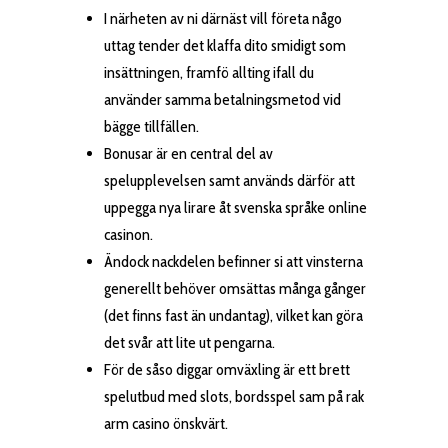
I närheten av ni därnäst vill företa någo
uttag tender det klaffa dito smidigt som
insättningen, framfö allting ifall du
använder samma betalningsmetod vid
bägge tillfällen.
Bonusar är en central del av
spelupplevelsen samt används därför att
uppegga nya lirare åt svenska språke online
casinon.
Ändock nackdelen befinner si att vinsterna
generellt behöver omsättas många gånger
(det finns fast än undantag), vilket kan göra
det svår att lite ut pengarna.
För de såso diggar omväxling är ett brett
spelutbud med slots, bordsspel sam på rak
arm casino önskvärt.