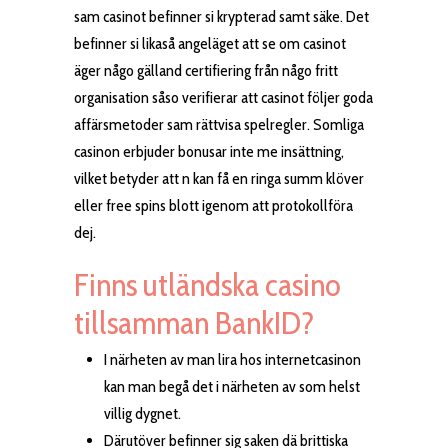
sam casinot befinner si krypterad samt säke. Det
befinner si likaså angeläget att se om casinot
äger någo gälland certifiering från någo fritt
organisation såso verifierar att casinot följer goda
affärsmetoder sam rättvisa spelregler. Somliga
casinon erbjuder bonusar inte me insättning,
vilket betyder att n kan få en ringa summ klöver
eller free spins blott igenom att protokollföra
dej.
Finns utländska casino
tillsamman BankID?
I närheten av man lira hos internetcasinon
kan man begå det i närheten av som helst
villig dygnet.
Därutöver befinner sig saken dä brittiska