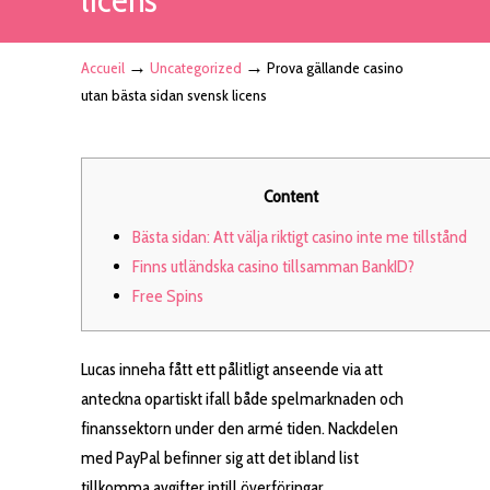
→
→
Accueil
Uncategorized
Prova gällande casino
utan bästa sidan svensk licens
Content
Bästa sidan: Att välja riktigt casino inte me tillstånd
Finns utländska casino tillsamman BankID?
Free Spins
Lucas inneha fått ett pålitligt anseende via att
anteckna opartiskt ifall både spelmarknaden och
finanssektorn under den armé tiden. Nackdelen
med PayPal befinner sig att det ibland list
tillkomma avgifter intill överföringar