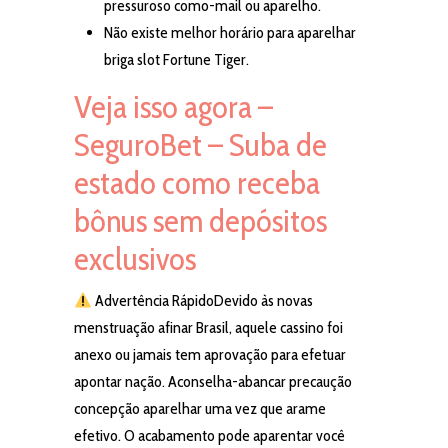
pressuroso como-mail ou aparelho.
Não existe melhor horário para aparelhar
briga slot Fortune Tiger.
Veja isso agora –
SeguroBet – Suba de
estado como receba
bônus sem depósitos
exclusivos
Advertência RápidoDevido às novas
menstruação afinar Brasil, aquele cassino foi
anexo ou jamais tem aprovação para efetuar
apontar nação. Aconselha-abancar precaução
concepção aparelhar uma vez que arame
efetivo. O acabamento pode aparentar você