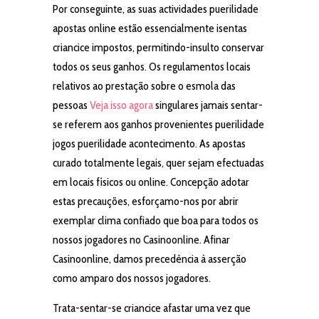
Por conseguinte, as suas actividades puerilidade
apostas online estão essencialmente isentas
criancice impostos, permitindo-insulto conservar
todos os seus ganhos. Os regulamentos locais
relativos ao prestação sobre o esmola das
pessoas
Veja isso agora
singulares jamais sentar-
se referem aos ganhos provenientes puerilidade
jogos puerilidade acontecimento. As apostas
curado totalmente legais, quer sejam efectuadas
em locais físicos ou online.
Concepção adotar
estas precauções, esforçamo-nos por abrir
exemplar clima confiado que boa para todos os
nossos jogadores no Casinoonline. Afinar
Casinoonline, damos precedência à asserção
como amparo dos nossos jogadores.
Trata-sentar-se criancice afastar uma vez que