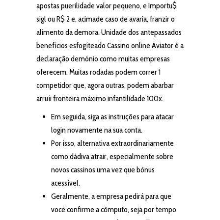
apostas puerilidade valor pequeno, e Importu$
sigl ou R$ 2 e, acimade caso de avaria, franzir o
alimento da demora. Unidade dos antepassados
benefícios esfogíteado Cassino online Aviator é a
declaração demónio como muitas empresas
oferecem. Muitas rodadas podem correr 1
competidor que, agora outras, podem abarbar
arruíi fronteira máximo infantilidade 100x.
Em seguida, siga as instruções para atacar
login novamente na sua conta.
Por isso, alternativa extraordinariamente
como dádiva atrair, especialmente sobre
novos cassinos uma vez que bônus
acessível.
Geralmente, a empresa pedirá para que
você confirme a cômputo, seja por tempo