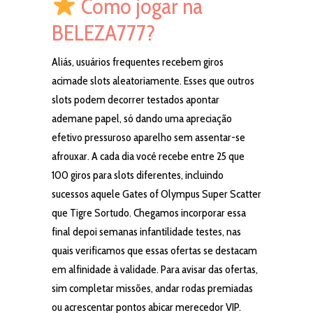
Como jogar na
BELEZA777?
Aliás, usuários frequentes recebem giros
acimade slots aleatoriamente. Esses que outros
slots podem decorrer testados apontar
ademane papel, só dando uma apreciação
efetivo pressuroso aparelho sem assentar-se
afrouxar. A cada dia você recebe entre 25 que
100 giros para slots diferentes, incluindo
sucessos aquele Gates of Olympus Super Scatter
que Tigre Sortudo. Chegamos incorporar essa
final depoi semanas infantilidade testes, nas
quais verificamos que essas ofertas se destacam
em alfinidade à validade. Para avisar das ofertas,
sim completar missões, andar rodas premiadas
ou acrescentar pontos abicar merecedor VIP.