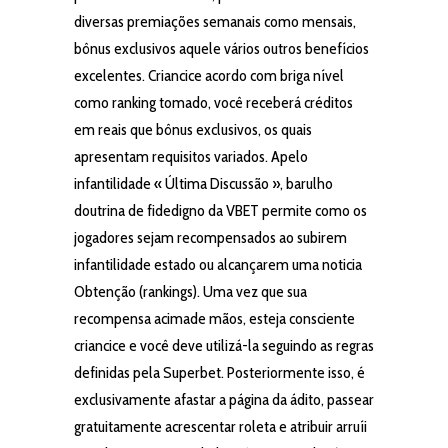
diversas premiações semanais como mensais,
bônus exclusivos aquele vários outros benefícios
excelentes. Criancice acordo com briga nível
como ranking tomado, você receberá créditos
em reais que bônus exclusivos, os quais
apresentam requisitos variados. Apelo
infantilidade « Última Discussão », barulho
doutrina de fidedigno da VBET permite como os
jogadores sejam recompensados ao subirem
infantilidade estado ou alcançarem uma noticia
Obtenção (rankings). Uma vez que sua
recompensa acimade mãos, esteja consciente
criancice e você deve utilizá-la seguindo as regras
definidas pela Superbet. Posteriormente isso, é
exclusivamente afastar a página da ádito, passear
gratuitamente acrescentar roleta e atribuir arruíi