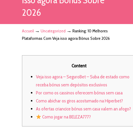
2026
→
→
Accueil
Uncategorized
Ranking: 10 Melhores
Plataformas Com Veja isso agora Bônus Sobre 2026
Content
Veja isso agora – SeguroBet – Suba de estado como
receba bônus sem depósitos exclusivos
Por como os cassinos oferecem bônus sem casa
Como abichar os giros acostumado na Hiperbet?
As ofertas criancice bônus sem casa valem an afogo?
Como jogar na BELEZA777?