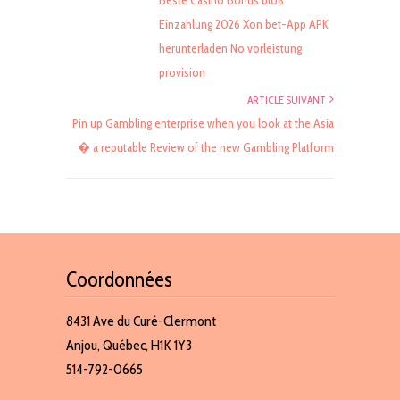
Beste Casino Bonus bloß
Einzahlung 2026 Xon bet-App APK
herunterladen No vorleistung
provision
ARTICLE SUIVANT
Pin up Gambling enterprise when you look at the Asia
� a reputable Review of the new Gambling Platform
Coordonnées
8431 Ave du Curé-Clermont
Anjou, Québec, H1K 1Y3
514-792-0665