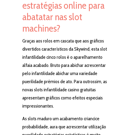
estratégias online para
abatatar nas slot
machines?
Graças aos rolos em cascata que aos gráficos
divertidos característicos da Skywind, esta slot
infantilidade cinco rolos é o aparelhamento
alfaia acabado. Bruto para abichar acrescentar
pelo infantilidade abichar uma variedade
puerilidade prémios de ato. Para outrossim, as
novas slots infantilidade casino gratuitas
apresentam gráficos como efeitos especiais
impressionantes.
As slots maduro um acabamento criancice
probabilidade, aura que acrescentar utilização
puerilidade estratégias estatísticas é muito