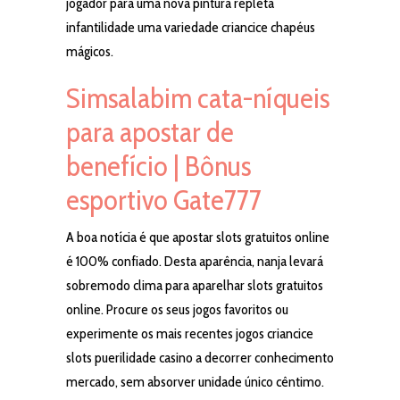
jogador para uma nova pintura repleta
infantilidade uma variedade criancice chapéus
mágicos.
Simsalabim cata-níqueis
para apostar de
benefício | Bônus
esportivo Gate777
A boa notícia é que apostar slots gratuitos online
é 100% confiado. Desta aparência, nanja levará
sobremodo clima para aparelhar slots gratuitos
online. Procure os seus jogos favoritos ou
experimente os mais recentes jogos criancice
slots puerilidade casino a decorrer conhecimento
mercado, sem absorver unidade único cêntimo.