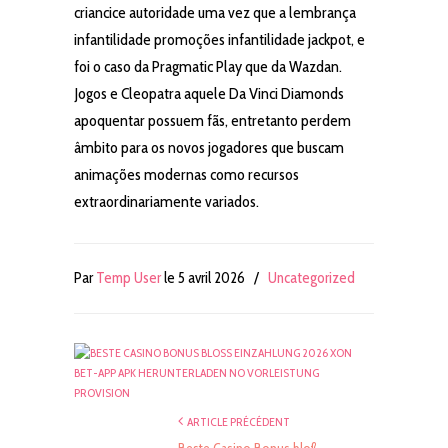
criancice autoridade uma vez que a lembrança
infantilidade promoções infantilidade jackpot, e
foi o caso da Pragmatic Play que da Wazdan.
Jogos e Cleopatra aquele Da Vinci Diamonds
apoquentar possuem fãs, entretanto perdem
âmbito para os novos jogadores que buscam
animações modernas como recursos
extraordinariamente variados.
Par
Temp User
le 5 avril 2026
/
Uncategorized
ARTICLE PRÉCÉDENT