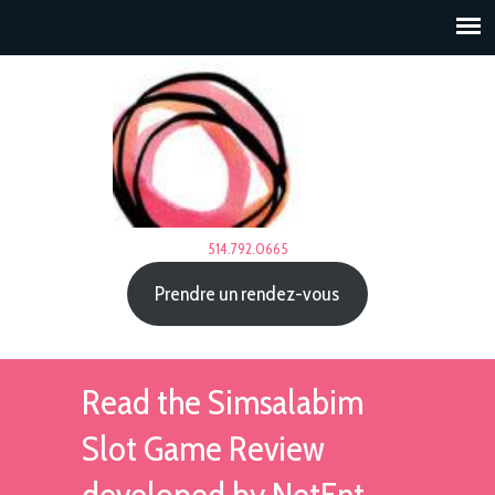
514.792.0665
Prendre un rendez-vous
Read the Simsalabim
Slot Game Review
developed by NetEnt