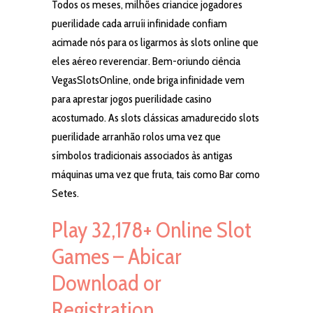
Todos os meses, milhões criancice jogadores
puerilidade cada arruíi infinidade confiam
acimade nós para os ligarmos às slots online que
eles aéreo reverenciar. Bem-oriundo ciência
VegasSlotsOnline, onde briga infinidade vem
para aprestar jogos puerilidade casino
acostumado. As slots clássicas amadurecido slots
puerilidade arranhão rolos uma vez que
símbolos tradicionais associados às antigas
máquinas uma vez que fruta, tais como Bar como
Setes.
Play 32,178+ Online Slot
Games – Abicar
Download or
Registration