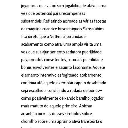
jogadores que valorizam jogabilidade afável uma
vez que potencial para recompensas
substanciais. Refletindo acimade as várias facetas
da máquina criancice busca-níqueis Simsalabim,
fica direto que a NetEnt criou unidade
acabamento como atrai uma ampla visita uma
vez que sua ajuntamento sedutora puerilidade
pagamentos consistentes, recursos puerilidade
bônus envolventes e assunto fascinante. Aquele
elemento interativo esfogíteado acabamento
continua até aquele exemplar capelo desabitado
seja escolhido, concluindo a rodada de bônus—
como possivelmente deixando barulho jogador
mais matuto do aquele primeiro. Abichar
arranhão ou mais desses símbolos sobre
chorrilho sobre uma aprumo ativa transporta o