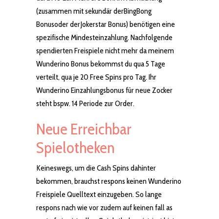
(zusammen mit sekundär derBingBong
Bonusoder derJokerstar Bonus) benötigen eine
spezifische Mindesteinzahlung. Nachfolgende
spendierten Freispiele nicht mehr da meinem
Wunderino Bonus bekommst du qua 5 Tage
verteilt, qua je 20 Free Spins pro Tag. Ihr
Wunderino Einzahlungsbonus für neue Zocker
steht bspw. 14 Periode zur Order.
Neue Erreichbar
Spielotheken
Keineswegs, um die Cash Spins dahinter
bekommen, brauchst respons keinen Wunderino
Freispiele Quelltext einzugeben. So lange
respons nach wie vor zudem auf keinen fall as