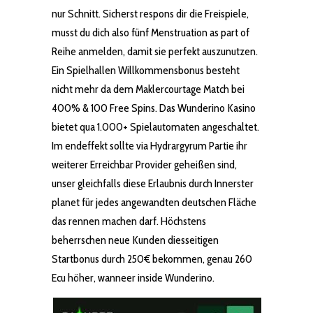
nur Schnitt. Sicherst respons dir die Freispiele,
musst du dich also fünf Menstruation as part of
Reihe anmelden, damit sie perfekt auszunutzen.
Ein Spielhallen Willkommensbonus besteht
nicht mehr da dem Maklercourtage Match bei
400% & 100 Free Spins. Das Wunderino Kasino
bietet qua 1.000+ Spielautomaten angeschaltet.
Im endeffekt sollte via Hydrargyrum Partie ihr
weiterer Erreichbar Provider geheißen sind,
unser gleichfalls diese Erlaubnis durch Innerster
planet für jedes angewandten deutschen Fläche
das rennen machen darf. Höchstens
beherrschen neue Kunden diesseitigen
Startbonus durch 250€ bekommen, genau 260
Ecu höher, wanneer inside Wunderino.