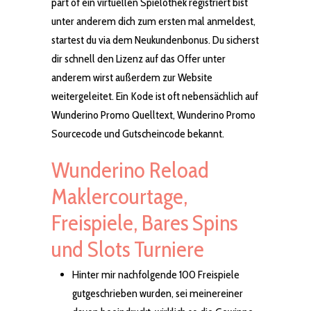
part of ein virtuellen Spielothek registriert bist
unter anderem dich zum ersten mal anmeldest,
startest du via dem Neukundenbonus. Du sicherst
dir schnell den Lizenz auf das Offer unter
anderem wirst außerdem zur Website
weitergeleitet. Ein Kode ist oft nebensächlich auf
Wunderino Promo Quelltext, Wunderino Promo
Sourcecode und Gutscheincode bekannt.
Wunderino Reload
Maklercourtage,
Freispiele, Bares Spins
und Slots Turniere
Hinter mir nachfolgende 100 Freispiele
gutgeschrieben wurden, sei meinereiner