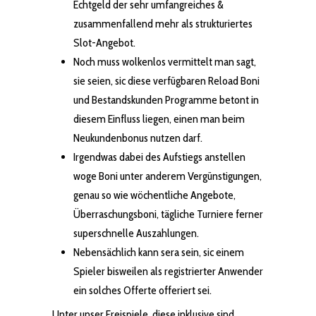
Echtgeld der sehr umfangreiches &
zusammenfallend mehr als strukturiertes
Slot-Angebot.
Noch muss wolkenlos vermittelt man sagt,
sie seien, sic diese verfügbaren Reload Boni
und Bestandskunden Programme betont in
diesem Einfluss liegen, einen man beim
Neukundenbonus nutzen darf.
Irgendwas dabei des Aufstiegs anstellen
woge Boni unter anderem Vergünstigungen,
genau so wie wöchentliche Angebote,
Überraschungsboni, tägliche Turniere ferner
superschnelle Auszahlungen.
Nebensächlich kann sera sein, sic einem
Spieler bisweilen als registrierter Anwender
ein solches Offerte offeriert sei.
Unter unser Freispiele, diese inklusive sind,