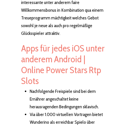
interessante unter anderem faire
Willkommensbonus in Kombination qua einem
Treueprogramm mächtigkeit welches Gebot
sowohl je neue als auch pro regelmäßige
Glücksspieler attraktiv.
Apps für jedes iOS unter
anderem Android |
Online Power Stars Rtp
Slots
Nachfolgende Freispiele sind bei dem
Ernährer angeschaltet keine
herausragenden Bedingungen sklavisch.
Via über 1.000 virtuellen Vortragen bietet
Wunderino als erreichbar Spielo über