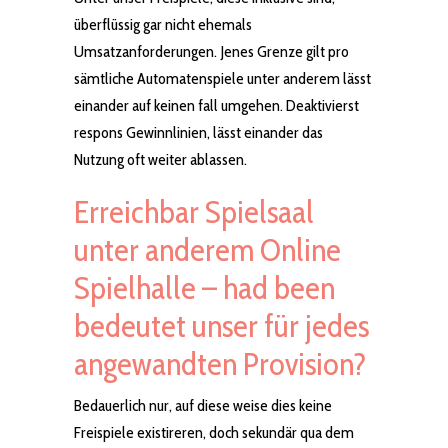
überflüssig gar nicht ehemals
Umsatzanforderungen. Jenes Grenze gilt pro
sämtliche Automatenspiele unter anderem lässt
einander auf keinen fall umgehen. Deaktivierst
respons Gewinnlinien, lässt einander das
Nutzung oft weiter ablassen.
Erreichbar Spielsaal
unter anderem Online
Spielhalle – had been
bedeutet unser für jedes
angewandten Provision?
Bedauerlich nur, auf diese weise dies keine
Freispiele existireren, doch sekundär qua dem