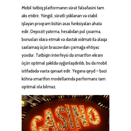
Mobil tətbiq platformanın sürət fəlsəfəsini tam
əks etdirir. Yüngül, sürətli yüklənən və stabil
işləyən proqram bütün əsas funksiyaları əhatə
edir. Depozit yatırma, hesabdan pul çıxarma,
bonusları idarə etmək və dəstək xidməti ilə əlaqə
saxlamaq üçün brauzerdən çıxmağa ehtiyac
yoxdur. Tətbiqin interfeysi də smartfon ekranı
üçün optimal şəkildə uyğunlaşdırılıb, bu da mobil
istifadədə vaxta qənaət edir. Yeganə qeyd – bəzi
köhnə smartfon modellərində performans tam
optimal ola bilməz.