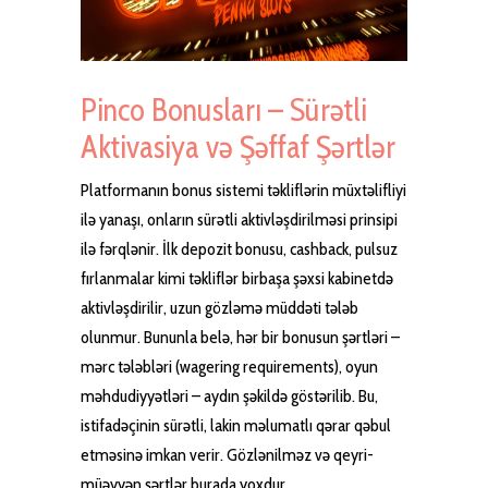
Pinco Bonusları – Sürətli
Aktivasiya və Şəffaf Şərtlər
Platformanın bonus sistemi təkliflərin müxtəlifliyi
ilə yanaşı, onların sürətli aktivləşdirilməsi prinsipi
ilə fərqlənir. İlk depozit bonusu, cashback, pulsuz
fırlanmalar kimi təkliflər birbaşa şəxsi kabinetdə
aktivləşdirilir, uzun gözləmə müddəti tələb
olunmur. Bununla belə, hər bir bonusun şərtləri –
mərc tələbləri (wagering requirements), oyun
məhdudiyyətləri – aydın şəkildə göstərilib. Bu,
istifadəçinin sürətli, lakin məlumatlı qərar qəbul
etməsinə imkan verir. Gözlənilməz və qeyri-
müəyyən şərtlər burada yoxdur.