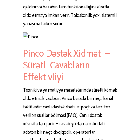
qaldırır və hesabın tam funksionallığını sürətlə
əldə etməyə imkan verir. Tələskənlik yox, sistemli
yanaşma hökm sürür.
Pinco Dəstək Xidməti –
Sürətli Cavabların
Effektivliyi
Texniki və ya maliyyə məsələlərində sürətli kömək
əldə etmək vacibdir. Pinco burada bir neçə kanal
təklif edir: canlı dəstək chatı, e-poçt və tez-tez
verilən suallar bölməsi (FAQ). Canlı dəstək
xüsusilə fərqlənir – cavab gözləmə müddəti
adətən bir neçə dəqiqədir, operatorlar