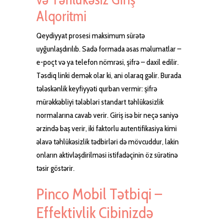
Alqoritmi
Qeydiyyat prosesi maksimum sürətə
uyğunlaşdırılıb. Sadə formada əsas məlumatlar –
e-poçt və ya telefon nömrəsi, şifrə – daxil edilir.
Təsdiq linki demək olar ki, ani olaraq gəlir. Burada
tələskənlik keyfiyyəti qurban vermir: şifrə
mürəkkəbliyi tələbləri standart təhlükəsizlik
normalarına cavab verir. Giriş isə bir neçə saniyə
ərzində baş verir, iki faktorlu autentifikasiya kimi
əlavə təhlükəsizlik tədbirləri də mövcuddur, lakin
onların aktivləşdirilməsi istifadəçinin öz sürətinə
təsir göstərir.
Pinco Mobil Tətbiqi –
Effektivlik Cibinizdə