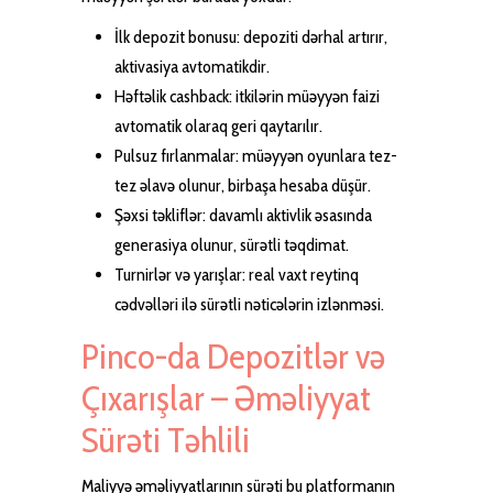
İlk depozit bonusu: depoziti dərhal artırır,
aktivasiya avtomatikdir.
Həftəlik cashback: itkilərin müəyyən faizi
avtomatik olaraq geri qaytarılır.
Pulsuz fırlanmalar: müəyyən oyunlara tez-
tez əlavə olunur, birbaşa hesaba düşür.
Şəxsi təkliflər: davamlı aktivlik əsasında
generasiya olunur, sürətli təqdimat.
Turnirlər və yarışlar: real vaxt reytinq
cədvəlləri ilə sürətli nəticələrin izlənməsi.
Pinco-da Depozitlər və
Çıxarışlar – Əməliyyat
Sürəti Təhlili
Maliyyə əməliyyatlarının sürəti bu platformanın