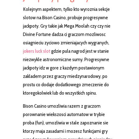
Kolejnym aspektem, tylko kto wyroznia sekcje
slotow na Bison Casino, probuje progresywne
jackpoty. Gry takie jak Mega Moolah czy czy nie
Divine Fortune dadza ci graczom mozliwosc
osiagnieciu zyciowo zmieniajacych wygranych,
jokers luck slot
gdzie pula nagrod jest w stanie
niezwykle astronomiczne sumy. Progresywne
jackpoty idz w gore z kazdym postawionym
zakladem przez graczy miedzynarodowy, po
prostu co dodaje dodatkowego zmeczenie do
ktoregokolwiek lub do wszystkich spinu.
Bison Casino umozliwia razem z graczom
porownanie wiekszosci automatow w trybie
proba (fun), umozliwia w stale zapoznanie sie
ktorzy maja zasadami i mozesz funkcjami gry