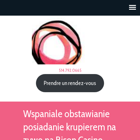
514.792.0665
Prendre un rendez-vous
Wspaniale obstawianie
posiadanie krupierem na
zywo na Bison Casino