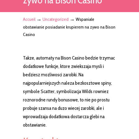
→
→
Accueil
Uncategorized
Wspaniale
obstawianie posiadanie krupierem na zywo na Bison
Casino
Takze, automaty na Bison Casino bedzie trzymac
dodatkowe funkcje, ktore zwiekszaja mysli i
bedziesz mozliwosci zarobki. Na
najpopularniejszych naleza bezkosztowe spiny,
symbole Scatter, symbolizacja Wilds rowniez
roznorodne rundy bonusowe, to nie po prostu
probuje szansa na duzo wiecej zarobki, ale i
wprowadzaja dodatkowa dostarcza glebi na
obstawianie.