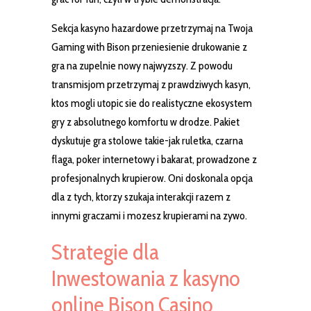
Sekcja kasyno hazardowe przetrzymaj na Twoja
Gaming with Bison przeniesienie drukowanie z
gra na zupelnie nowy najwyzszy. Z powodu
transmisjom przetrzymaj z prawdziwych kasyn,
ktos mogli utopic sie do realistyczne ekosystem
gry z absolutnego komfortu w drodze. Pakiet
dyskutuje gra stolowe takie-jak ruletka, czarna
flaga, poker internetowy i bakarat, prowadzone z
profesjonalnych krupierow. Oni doskonala opcja
dla z tych, ktorzy szukaja interakcji razem z
innymi graczami i mozesz krupierami na zywo.
Strategie dla
Inwestowania z kasyno
online Bison Casino